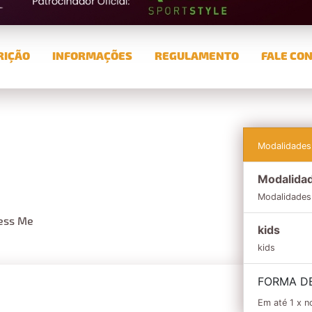
RIÇÃO
INFORMAÇÕES
REGULAMENTO
FALE CO
Modalidades
Modalida
Modalidades
ness Me
kids
kids
FORMA D
Em até 1 x n