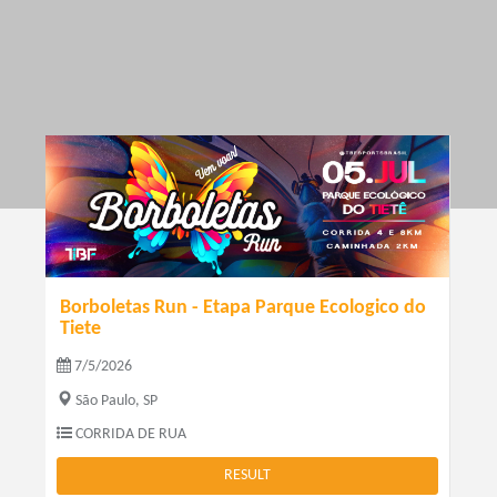
Borboletas Run - Etapa Parque Ecologico do
Tiete
7/5/2026
São Paulo, SP
CORRIDA DE RUA
RESULT