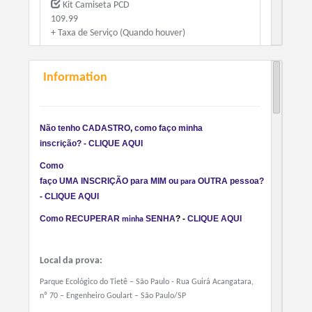
Kit Camiseta PCD
109.99
+ Taxa de Serviço (Quando houver)
Information
Kit Camiseta 60+
109.99
+ Taxa de Serviço (Quando houver)
Não tenho
CADASTRO
,
como faço minha
inscrição? -
CLIQUE AQUI
Kit Camiseta
129.99
Como
+ Taxa de Serviço (Quando houver)
fa
ço
U
MA
INSCRI
ÇÃO
pa
ra
MIM
ou
OUTRA
pessoa?
para
-
C
LIQUE AQUI
Como
RECUPERAR
SENHA
?
-
CLIQUE AQUI
min
ha
Local da prova:
Parque Ecológico do Tietê – São Paulo - Rua Guirá Acangatara,
nº 70 – Engenheiro Goulart – São Paulo/SP