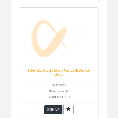
R$ 99,99 + Taxa De Serviço a partir do dia 18/05/2026
R$ 109,99 + Taxa De Serviço a partir do dia 15/06/2026
Sobre o kit:
Kit Número de peito - Número de peito e medalha
Kit Camiseta - Número de peito, camiseta e medalha
Kit Camiseta e meia- Número de peito, camiseta, meia e
medalha
Kit Completo - Camiseta, bermuda, meia, número de peito e
medalha
3 Corrida Agosto Lilas - Parque Ecologico
do ...
Kit Camiseta Idoso e PCD - Número de peito, camiseta e
medalha
8/23/2026
São Paulo, SP
CORRIDA DE RUA
SIGN UP