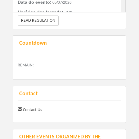
Data do evento:
05/07/2026
Horários das largada:
07h
READ REGULATION
Distância:
Corrida 4 e 8km
Countdown
Caminhada 2km
REMAIN:
Valores:
Kit nº de Peito
R$ 69,99 + Taxa De Serviço até 17/05/2026
Contact
R$ 79,99+ Taxa De Serviço a partir do dia 18/05/2026
R$ 99,99 + Taxa De Serviço a partir do dia 15/06/2026
Contact Us
Kit Camiseta - Público Geral
R$ 89,99 + Taxa De Serviço até 17/05/2026
OTHER EVENTS ORGANIZED BY THE