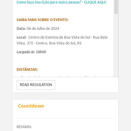
Como faço inscrição para outra pessoa? - CLIQUE AQUI
145.00
+ Taxa de Serviço (Quando houver)
SAIBA MAIS SOBRE O EVENTO:
Distância Média 18 KM Individual
Data:
06 de Julho de 2024
171.00
Local:
Centro de Eventos de Boa Vista do Sul - Rua Bela
+ Taxa de Serviço (Quando houver)
Vista, 372 - Centro,
Boa Vista do Sul
,
RS
Largada às 10h00
Distância Longa 28 KM Individual
210.00
+ Taxa de Serviço (Quando houver)
DISTÂNCIAS:
A
dista^ncia longa
- aproximadamente 28km - é
formada por uma volta com aproximadamente 28km,
READ REGULATION
com grau de dificuldade alto.
A
distância média
- aproximadamente 18km - é
formada por uma volta com aproximadamente 18km,
Countdown
com grau de dificuldade médio/alto.
A
distância curta
- aproximadamente 7,5km - é
formada por uma volta com aproximadamente 7,5km,
REMAIN: