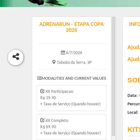
ADRENARUN - ETAPA COPA
INF
2026
Ajud
6/7/2026
Ajud
Taboão da Serra, SP
SO
MODALITIES AND CURRENT VALUES
Kit Participacao
Data:
0
R$ 39.90
Percur
+ Taxa de Serviço (Quando houver)
Local:
Kit Completo
R$ 69.90
KIT
+ Taxa de Serviço (Quando houver)