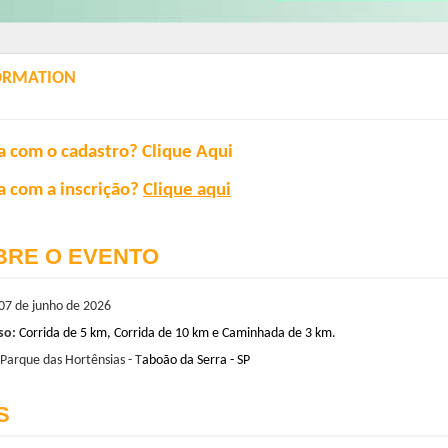
ORMATION
a com o cadastro?
Clique Aqui
a com a inscrição?
Clique aqui
BRE O EVENTO
7 de
junho
de 2026
so:
Corrida de 5 km, Corrida de 10 km e Caminhada de 3 km.
Parque das Hortênsias -
T
aboão
da Serra - SP
S