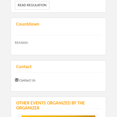
READ REGULATION
Countdown
REMAIN:
Contact
Contact Us
SOBRE O EVENTO:
Endereço:
Estrada para o Bairro dos Moreiras, Estr.
OTHER EVENTS ORGANIZED BY THE
Turística do Morro do Saboó, 112 - Saboó, São Roque -
ORGANIZER
SP, 18132-680