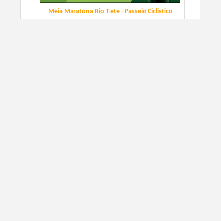
Meia Maratona Rio Tiete - Passeio Ciclistico
9/27/2026
Itu, SP
CORRIDA DE RUA
CONFIRA O PERCURSO:
SAIBA MAIS
Music Night Run - Etapa Piedade