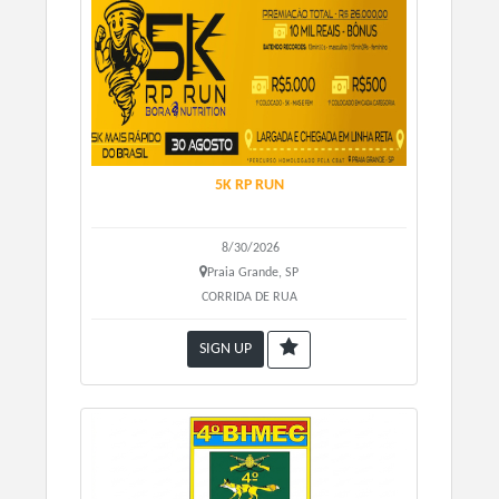
Data e hora: 01/06/2025 às 8h00.
Distâncias:
- Corrida 7KM
- Corrida 5.5KM
- Caminhada 5.5KM
5K RP RUN
VALORES:
KIT COMPLETO COM CAMISETA - R$149,00
8/30/2026
KIT BÁSICO SEM CAMISETA - R$99,00
Praia Grande, SP
CORRIDA DE RUA
RETIRADA DO KIT:
SIGN UP
A entrega do Kit será realizado no dia do evento no
Pesqueiro.
Horário em breve!
KIT ECONÔMICO
a) Número de Peito de uso obrigatório e intransferível;
b) Suporte de hidratação no percurso ANTES DA