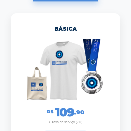
BÁSICA
109
R$
,90
+ Taxa de serviço (7%)