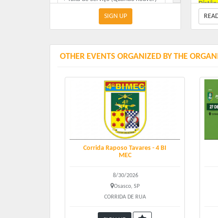
Distân
SIGN UP
REA
Caminh
Publico Geral 5 km
Corrida
R$ 129.00
+ Taxa de Serviço (Quando houver)
3km (As
OTHER EVENTS ORGANIZED BY THE ORGAN
Atenç
Equipe
(falec
Sobre 
Corrida Raposo Tavares - 4 BI
MEC
O kit 
Número 
8/30/2026
Osasco, SP
Chip d
CORRIDA DE RUA
também
Camise