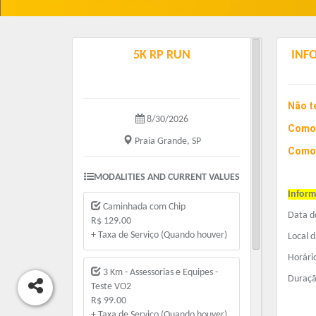
5K RP RUN
INF
Não t
8/30/2026
Como
Praia Grande, SP
Como
MODALITIES AND CURRENT VALUES
Inform
Caminhada com Chip
Data d
R$ 129.00
+ Taxa de Serviço (Quando houver)
Local 
Horári
3 Km - Assessorias e Equipes -
Duraçã
Teste VO2
R$ 99.00
+ Taxa de Serviço (Quando houver)