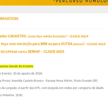
ORMATION
enho
CADASTRO
-
,
como faço minha inscrição?
CLIQUE AQUI
 faço
para
MIM
ou para
OUTRA
UMA INSCRIÇÃO
pessoa? -
CLIQUE AQUI
SENHA
?
-
CLIQUE AQUI
RECUPERAR
minha
ações Gerais do Evento
o Evento: 30 de agosto de 2026.
da Prova: Avenida Castelo Branco - Parque Nova Mirim, Praia Grande (SP).
o da Largada: A partir das 07h, com largada em ondas por categoria de idade.
o Máxima: 1h30.