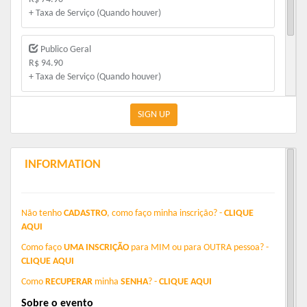
+ Taxa de Serviço (Quando houver)
Publico Geral
R$ 94.90
+ Taxa de Serviço (Quando houver)
Publico Geral ( sem camiseta)
SIGN UP
R$ 64.90
+ Taxa de Serviço (Quando houver)
INFORMATION
Não tenho
CADASTRO
, como faço minha inscrição? -
CLIQUE
AQUI
Como faço
UMA INSCRIÇÃO
para
MIM
ou para
OUTRA
pessoa? -
CLIQUE AQUI
Como
RECUPERAR
minha
SENHA
? -
CLIQUE AQUI
Sobre o evento