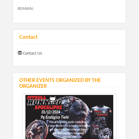
brinquedo para retirada do kit
REMAIN:
Contact
Contact Us
OTHER EVENTS ORGANIZED BY THE
ORGANIZER