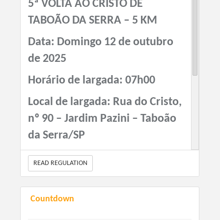
5ª VOLTA AO CRISTO DE
inscrições geral kit meia e camiseta
TABOÃO DA SERRA – 5 KM
149.99
+ Taxa de Serviço (Quando houver)
Data: Domingo 12 de outubro
de 2025
Horário de largada: 07h00
Local de largada: Rua do Cristo,
nº 90 – Jardim Pazini – Taboão
da Serra/SP
Distâncias: Corrida 5 km •
READ REGULATION
Caminhada 2,5 km
Retirada de kit: Local a definir
Countdown
Obrigatório: Doação de 1