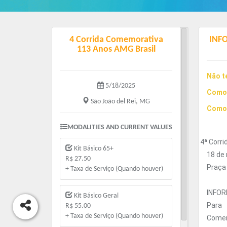
4 Corrida Comemorativa
INF
113 Anos AMG Brasil
Não t
5/18/2025
Como
São João del Rei, MG
Como
MODALITIES AND CURRENT VALUES
4 4ª Corr
Kit Básico 65+
18 de
R$ 27.50
Praça
+ Taxa de Serviço (Quando houver)
INFO
Kit Básico Geral
Para 
R$ 55.00
+ Taxa de Serviço (Quando houver)
Comemo