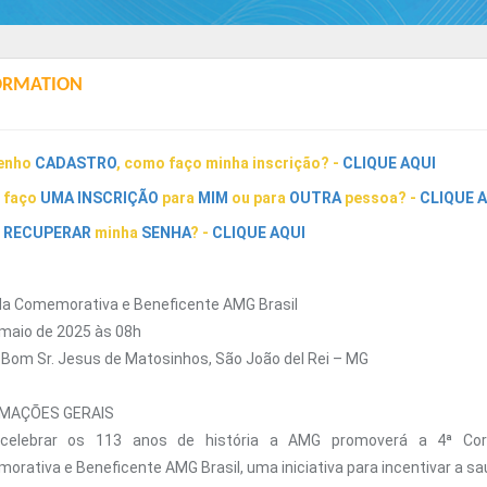
ORMATION
enho
CADASTRO
,
como faço minha inscrição? -
C
LIQUE AQUI
 fa
ço
U
MA
INSCRIÇÃ
O
para
MI
M
ou
para
OUTRA
pe
s
s
oa? -
CLIQUE 
RECUPERAR
min
ha
SENHA
?
-
CLIQUE AQUI
ida Comemorativa e Beneficente AMG Brasil
 maio de 2025 às 08h
 Bom Sr. Jesus de Matosinhos, São João del Rei – MG
RMAÇÕES GERAIS
celebrar os 113 anos de história a AMG promoverá a 4ª Cor
rativa e Beneficente AMG Brasil, uma iniciativa para incentivar a sa