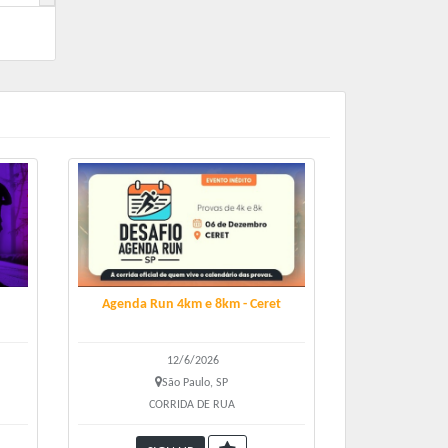
como
co e
João
ve.
Agenda Run 4km e 8km - Ceret
12/6/2026
São Paulo, SP
CORRIDA DE RUA