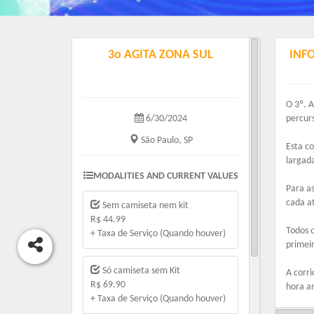
3o AGITA ZONA SUL
INF
O 3º. 
6/30/2024
percurs
São Paulo, SP
Esta c
largada
MODALITIES AND CURRENT VALUES
Para a
cada a
Sem camiseta nem kit
R$ 44.99
Todos 
+ Taxa de Serviço (Quando houver)
primei
Só camiseta sem Kit
A corr
R$ 69.90
hora a
+ Taxa de Serviço (Quando houver)