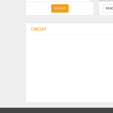
O local
Kit completo
SIGN UP
REA
As opç
R$ 89.90
sacoch
+ Taxa de Serviço (Quando houver)
Haverá 
CIRCUIT
Esta é
oportu
Todos 
IMPOR
site
htt
Para iss
ter lib
PROG
Largad
Concen
Aqueci