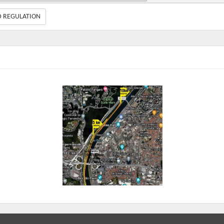
 da corrida é muito estruturado, seguro e confortável para esse tipo de evento.
D REGULATION
ões de inscrições são diversas, com camiseta de manga curta, com opção de kit 
ila e squeeze e também a opção econômica sem camiseta nem kit.
sorteio de diversos brindes no final do evento.
 uma boa estratégia para desenvolvimento da capacidade físico motora, e uma 
nidade para a você ter comunhão com os atletas da Região Sul de São Paulo.
estão convidados, não perca por nada!
TANTE
:
Os resultados dos tempos serão exibidos no
ps://ligadeincentivoaoesporte.com.br/
o, faça a
inscrição grátis
nesse site da Liga de Incentivo ao Esporte para se cadastrar
erado o acesso aos
resultados dessa corrida.
RAMAÇÃO
a 7 hs
tração 6:15 hs
mento 6:50 hs