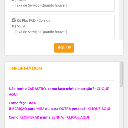
+ Taxa de Serviço (Quando houver)
Kit Plus PCD - Corrida
R$ 95.20
+ Taxa de Serviço (Quando houver)
Kit Plus 60+ - Corrida
SIGN UP
R$ 95.20
+ Taxa de Serviço (Quando houver)
INFORMATION
Kit Plus 60+ - Caminhada 3KM
R$ 95.20
+ Taxa de Serviço (Quando houver)
Não tenho
CADASTRO
,
como faço minha inscrição? -
CL
I
QU
E
A
QUI
Kit Kids
C
o
mo
faço
U
MA
R$ 60.00
INSC
RIÇÃO
pa
r
a
MIM
o
u
p
a
ra
O
UTR
A
pesso
a
?
-
CLIQUE AQUI
+ Taxa de Serviço (Quando houver)
Com
o
RECUPERAR
m
i
nh
a
SENHA
?
-
CLIQUE AQUI
Kit Plus - Caminhada 3KM