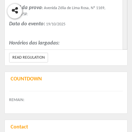
R$ 119.00
Local da prova
:
Avenida Zélia de Lima Rosa, Nº 1169,
+ Taxa de Serviço (Quando houver)
Boituva/SP.
Data do evento
:
19/10/2025
Kit Plus - Corrida
R$ 119.00
+ Taxa de Serviço (Quando houver)
Horários das largadas:
Corrida e Caminhada 7h
READ REGULATION
Corrida Kids 09h
COUNTDOWN
Distância:
Corrida 5KM e 10KM
Caminhada 3KM
REMAIN:
Corrida Kids
Valores:
Contact