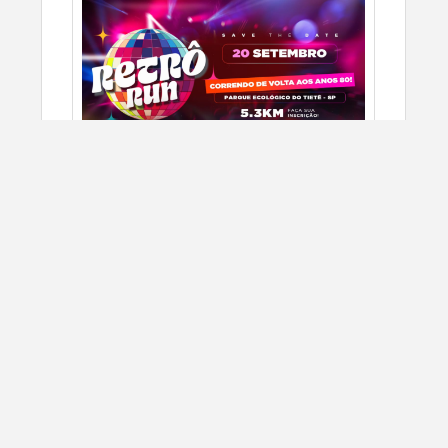
Corrida Retro Run Etapa Parque Ecologico
do T...
9/20/2026
São Paulo, SP
CORRIDA DE RUA
SIGN UP