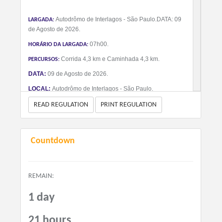
Autodrômo de Interlagos - São Paulo.DATA: 09
LARGADA:
de Agosto de 2026.
07h00.
HORÁRIO DA LARGADA:
Corrida 4,3 km e Caminhada 4,3 km.
PERCURSOS:
DATA:
09 de Agosto de 2026.
LOCAL:
Autodrômo de Interlagos - São Paulo.
READ REGULATION
PRINT REGULATION
VALORES DOS KITS
- Kit Número de Peito
Até 16/05: R$ 49,99
Countdown
Até 06/06: R$ 59,99
Até 04/07: R$ 69,99
Até 18/07: R$ 79,99
REMAIN:
Até o Fim das Inscrições: R$ 99,99
1 day
- Kit Camiseta
Até 16/05: R$ 79,99
21 hours