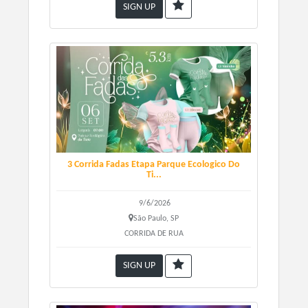
SIGN UP
3 Corrida Fadas Etapa Parque Ecologico Do
Ti...
ENTREGA DE KITS
9/6/2026
São Paulo, SP
06/08 - QUINTA-FEIRA, DAS 14H AS 19H
CORRIDA DE RUA
07/08 - SEXTA-FEIRA, DAS 10H AS 20H
08/08 - SÁBADO, DAS DAS 10H AS 16
SIGN UP
Av. das Nações Unidas,
Local -
Shopping SP market -
22540 - Jurubatuba, São Paulo - SP, 04795-000