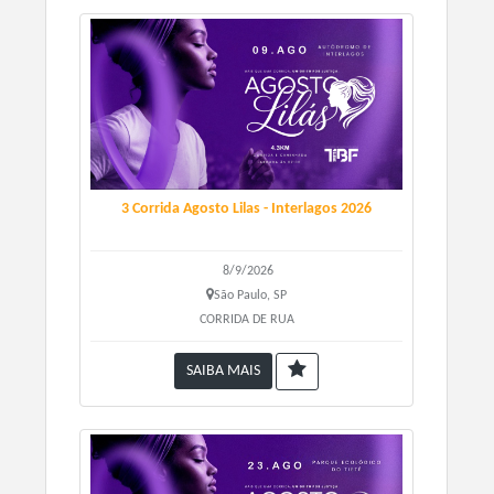
- Kit Número de peito: número alfinetes, medalha e
fruta.
- Kit Camiseta: camiseta, número de peito, alfinetes,
medalha, água, fruta.
- Kit Camiseta e Meia: camiseta, meia, número de peito,
alfinetes, medalha, água, fruta.
- Kit Completo: camiseta, shorts, viseira, meia, número
de peito, garrafa, alfinetes, medalha, água, fruta.
3 Corrida Agosto Lilas - Interlagos 2026
Retirada de Kits:
8/9/2026
- Sábado
15/02/2025
Na Decathon Shopping Tamboré
São Paulo, SP
das 10h as 16h
CORRIDA DE RUA
- Domingo no local do evento das
05:00 às 06:00 da
manhã,
com cobrança de
taxa extra de R$30,00.
SAIBA MAIS
Confira o Kit do Evento: