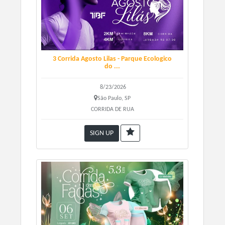
3 Corrida Agosto Lilas - Parque Ecologico
do ...
8/23/2026
São Paulo, SP
CORRIDA DE RUA
SIGN UP