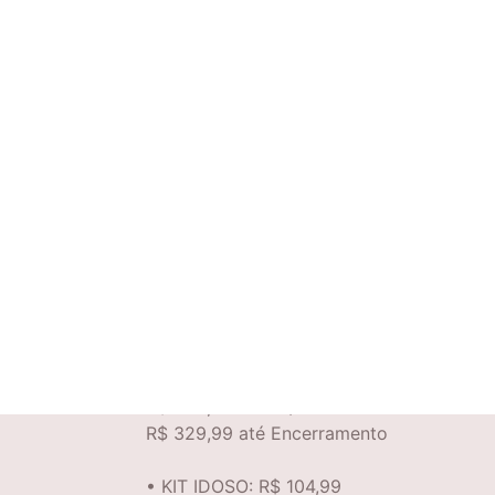
KIT NÚMERO DE PEITO: R$79,99
KIT CAMISETA:
R$ 114,99 até 17/05
R$ 129,99 até 14/06
R$ 149,99 até Encerramento
• KIT CAMISETA e MEIA
R$ 159,99 até 17/05
R$ 179,99 até 14/06
R$ 199,99 até Encerramento
• KIT COMPLETO:
R$ 259,99 até 17/05
R$ 299,99 até 14/06
R$ 329,99 até Encerramento
• KIT IDOSO: R$ 104,99