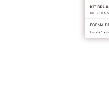
KIT BRUX
KIT BRUXA M
CLIQUE
AQUI
FORMA D
A
pessoa?
-
CLIQUE
AQUI
Em até 1 x n
tor Dib Sauaia Neto - Alphaville,
km