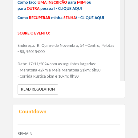
Como faço
UMA INSCRIÇÃO
para
MIM
ou
150.00
para
OUTRA
pessoa? - CLIQUE AQUI
+ Taxa de Serviço (Quando houver)
Como
RECUPERAR
minha
SENHA
?
-
CLIQUE AQUI
Corrida Rústica 10km - Credencial Sesc
SOBRE O EVENTO:
75.00
+ Taxa de Serviço (Quando houver)
Endereço: R. Quinze de Novembro, 54 - Centro, Pelotas
- RS, 96015-000
Corrida Rústica 10km - Público Geral
Data: 17/11/2024 com as seguintes largadas:
85.00
- Maratona 42km e Meia Maratona 21km: 6h30
+ Taxa de Serviço (Quando houver)
- Corrida Rústica 5km e 10km: 8h30
- Caminhada: 9h30
READ REGULATION
Maratona - Credencial Sesc
Distâncias:
150.00
- Caminhada 2,7km
+ Taxa de Serviço (Quando houver)
- Corrida Rústica 5km e 10km
Countdown
- Maratona 42km e Meia Maratona 21km
Maratona - Público Geral
170.00
VALORES:
REMAIN:
+ Taxa de Serviço (Quando houver)