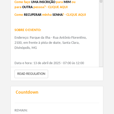
Como faço
UMA INSCRIÇÃO
para
MIM
ou
para
OUTRA
pessoa? - CLIQUE AQUI
Como
RECUPERAR
minha
SENHA
?
-
CLIQUE AQUI
SOBRE O EVENTO:
Endereço:
Parque da Ilha - Rua Antônio Florentino,
2100, em frente à pista de skate, Santa Clara,
Divinópolis, MG
Data e hora:
13 de abril de 2025 - 07:00 às 12:00
Distâncias:
Corrida 8KM
READ REGULATION
VALORES:
Countdown
1° Lote (até 09/01/2025): R$50,00
2° Lote (até 09/03/2025): R$60,00
3° Lote (até 10/04/2025): R$70,00
REMAIN: