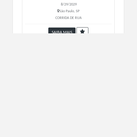
8/29/2029
São Paulo, SP
CORRIDA DE RUA
SAIBA MAIS
2 Corrida e Caminhada da Vida
12/31/2030
Mogi das Cruzes, SP
CORRIDA DE RUA