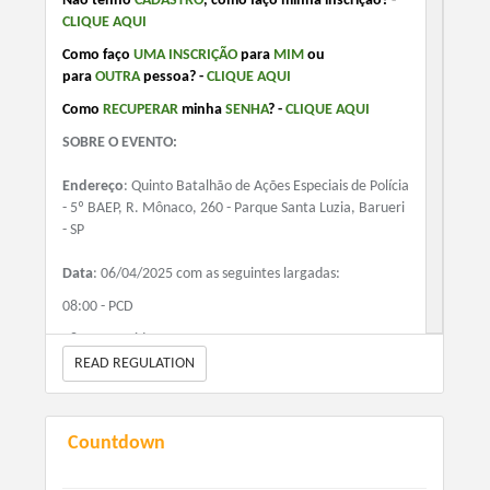
Não tenho
CADASTRO
, como faço minha inscrição? -
CLIQUE AQUI
Como faço
UMA
INSCRIÇÃO
para
MIM
ou
para
OUTRA
pessoa? -
CLIQUE AQUI
Como
RECUPERAR
minha
SENHA
?
-
CLIQUE AQUI
SOBRE O EVENTO:
Endereço
: Quinto Batalhão de Ações Especiais de Polícia
- 5º BAEP, R. Mônaco, 260 - Parque Santa Luzia, Barueri
- SP
Data
: 06/04/2025 com as seguintes largadas:
08:00 - PCD
08:05 - Corrida 5KM
08:10 - Corrida 10 km e Caminhada
READ REGULATION
Distância
: Corrida 5Km e 10Km e Caminhada
Countdown
VALORES
: