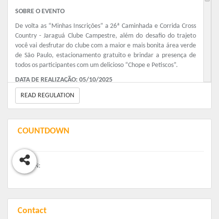
SOBRE O EVENTO
De volta as “Minhas Inscrições” a 26ª Caminhada e Corrida Cross
Country - Jaraguá Clube Campestre, além do desafio do trajeto
você vai desfrutar do clube com a maior e mais bonita área verde
de São Paulo, estacionamento gratuito e brindar a presença de
todos os participantes com um delicioso “Chope e Petiscos”.
DATA DE REALIZAÇÃO: 05/10/2025
LARGADAS:
A solenidade de abertura acontecerá às 8:15 horas e
READ REGULATION
às 8:40 horas o aquecimento /alongamento, com orientação
profissional. A largada acorrerá às 9:00.
KITS:
COUNTDOWN
A entrega dos Kits com chip e o número de peito acontecerá de
30 de setembro a 04 de outubro na Secretaria de Esportes das
07h00 às 19h00, e no dia da corrida, no local da prova, das 7h30
REMAIN:
às 08h15.
Contact