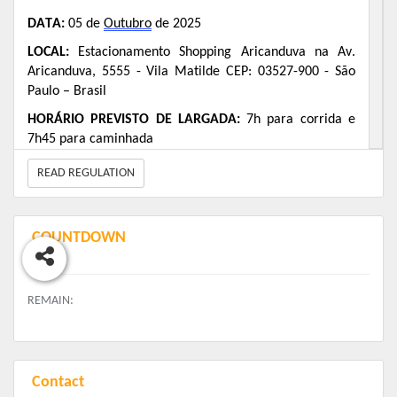
DATA: 
05 de 
Outubro
 de 2025
LOCAL:
 Estacionamento Shopping Aricanduva na Av. 
Aricanduva, 5555 - Vila Matilde CEP: 03527-900 - São 
Paulo – Brasil
HORÁRIO PREVISTO DE LARGADA: 
7h para corrida e 
7h45 para caminhada
KIT
READ REGULATION
Camiseta;
Sacochila
;
COUNTDOWN
Medalha;
Número de peito.
REMAIN:
RETIRADA DE KIT
Local:
Shopping Aricanduva
Endereço: Av. Aricanduva, 5555 - Vila Aricanduva, São Paulo - SP, 03527-
Contact
000.
Dentro da Mega Loja Casas Bahia, que fica ao lado do Mercado X.