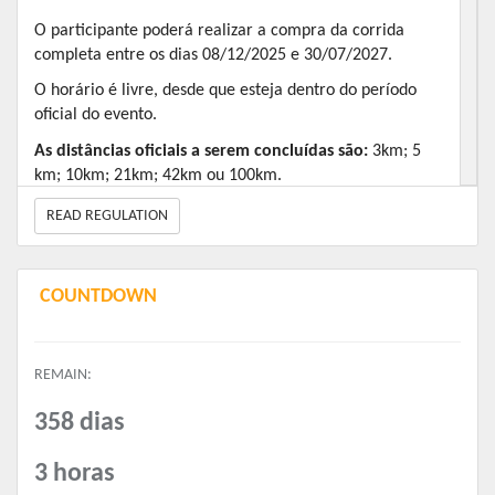
O participante poderá realizar a compra da corrida
completa entre os dias 08/12/2025 e 30/07/2027.
O horário é livre, desde que esteja dentro do período
oficial do evento.
As distâncias oficiais a serem concluídas são:
3km; 5
km; 10km; 21km; 42km ou 100km.
A prova pode ser feita caminhando, correndo ou
READ REGULATION
pedalando.
O percurso pode ser realizado em qualquer local seguro:
COUNTDOWN
rua, parque, esteira ou pista.
REMAIN:
358 dias
3 horas