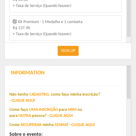
+ Taxa de Serviço (Quando houver)
Kit Premium - 1 Medalha e 1 camiseta
R$ 137.90
+ Taxa de Serviço (Quando houver)
SIGN UP
INFORMATION
Não tenho
CADASTRO
,
como faço minha inscrição?
-
CLIQUE
AQUI
Como faço
UMA
INSCRIÇÃO
para
MIM
o
u
para
OUTRA
pessoa?
-
C
LIQUE
AQUI
Como
RECUPERAR
minha
SENHA
?
-
CLIQUE
AQUI
Sobre o evento: