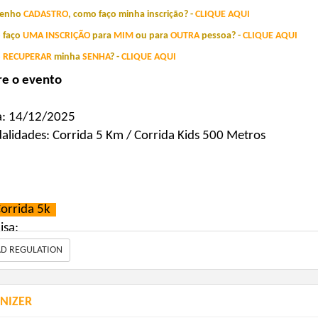
tenho
CADASTRO
,
como faço minha inscrição? -
CLIQUE
AQUI
 faço
UMA
INSCRIÇÃO
para
MIM
o
u para
OUTRA
pessoa?
-
C
LIQUE
AQUI
o
RECUPERAR
minha
SENHA
?
-
CLIQUE
AQUI
re o evento
: 
14/12/2025
lidades: Corrida 5 Km / Corrida Kids 500 Metros
Corrida 5k 
isa;
e peito;
AD REGULATION
p Cronometragem;
lha de participação;
NIZER
as.