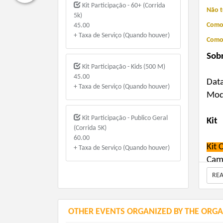
Kit Participação - 60+ (Corrida
Não 
5k)
Como
45.00
+ Taxa de Serviço (Quando houver)
Com
Sob
Kit Participação - Kids (500 M)
45.00
Data
+ Taxa de Serviço (Quando houver)
Moda
Kit Participação - Publico Geral
Kit
(Corrida 5K)
60.00
Kit 
+ Taxa de Serviço (Quando houver)
Cam
Nº d
RE
Chi
Meda
OTHER EVENTS ORGANIZED BY THE ORGA
Frut