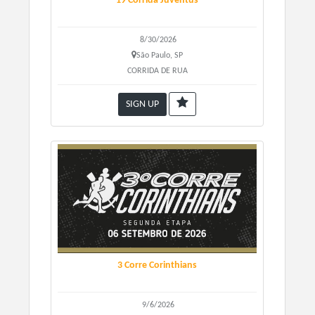
19 Corrida Juventus
Medalha de participação .
I
nformações da Retirada dos Kits:
8/30/2026
Sábado 24 de maio a partir das 12hs ás 19h num
São Paulo, SP
local a ser determinado pela organização
CORRIDA DE RUA
SIGN UP
3 Corre Corinthians
9/6/2026