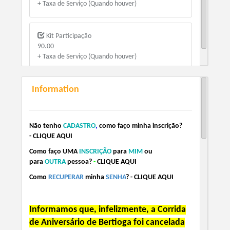
+ Taxa de Serviço (Quando houver)
Kit Participação
90.00
+ Taxa de Serviço (Quando houver)
Information
Não tenho
CADASTRO
,
como faço minha inscrição
?
-
CLIQUE AQUI
Como faço
UMA
INSCRIÇÃO
pa
r
a
MIM
o
u
para
OUTRA
pesso
a?
-
CLIQUE AQUI
Como
RECUPERAR
minha
SENHA
?
-
CLIQUE AQUI
Informamos que, infelizmente, a Corrida
de Aniversário de Bertioga foi cancelada