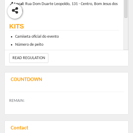
📍 Local:
Rua Dom Duarte Leopoldo, 131 - Centro, Bom Jesus dos
Perdões
KITS
Camiseta oficial do evento
Número de peito
Chip de cronometragem (exclusivo para corredoras)
READ REGULATION
Medalha de participação (entregue após a prova)
COUNTDOWN
🌸 O evento é exclusivo para o público feminino.
REMAIN:
Contact