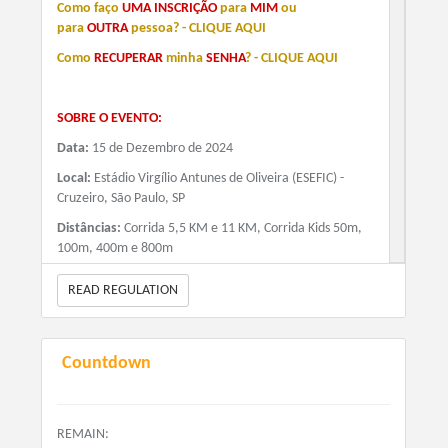
+ Taxa de Serviço (Quando houver)
Como faço
UMA INSCRIÇÃO
para
MIM
ou
para
OUTRA
pessoa? - CLIQUE AQUI
Como
RECUPERAR
minha
SENHA
?
-
CLIQUE AQUI
KIDS COMPLETO
90.00
+ Taxa de Serviço (Quando houver)
SOBRE O EVENTO:
Data:
15 de Dezembro de 2024
Local:
Estádio Virgílio Antunes de Oliveira (ESEFIC) -
Cruzeiro, São Paulo, SP
Distâncias:
Corrida 5,5 KM e 11 KM, Corrida Kids 50m,
100m, 400m e 800m
Largadas:
READ REGULATION
07h30 -Corrida 5 KM e 11 KM
07h40 - Corrida Kids
Countdown
10h00 - Cerimônia de Premiação
10h30 - Encerramento
REMAIN: