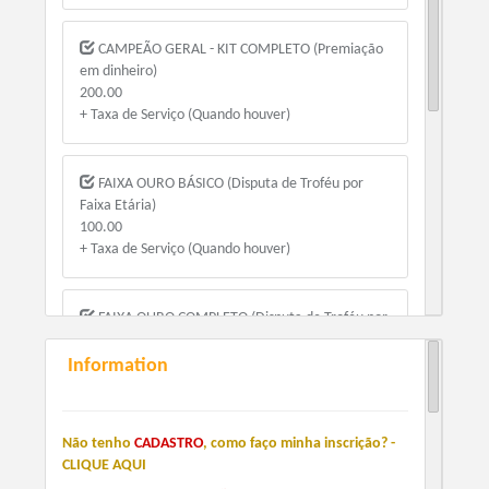
CAMPEÃO GERAL - KIT COMPLETO (Premiação
em dinheiro)
200.00
+ Taxa de Serviço (Quando houver)
FAIXA OURO BÁSICO (Disputa de Troféu por
Faixa Etária)
100.00
+ Taxa de Serviço (Quando houver)
FAIXA OURO COMPLETO (Disputa de Troféu por
Faixa Etária)
150.00
Information
+ Taxa de Serviço (Quando houver)
Não tenho
CADASTRO
, como faço minha inscrição? -
KIDS BÁSICO
CLIQUE AQUI
70.00